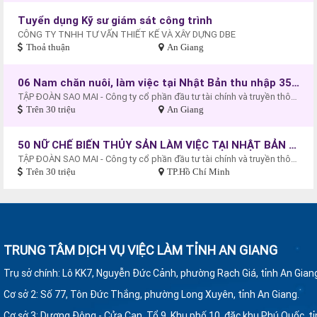
Tuyển dụng Kỹ sư giám sát công trình
CÔNG TY TNHH TƯ VẤN THIẾT KẾ VÀ XÂY DỰNG DBE
Thoả thuận
An Giang
06 Nam chăn nuôi, làm việc tại Nhật Bản thu nhập 35 triệu đồng/tháng
TẬP ĐOÀN SAO MAI - Công ty cổ phần đầu tư tài chính và truyền thông quốc tế (MIF)
Trên 30 triệu
An Giang
50 NỮ CHẾ BIẾN THỦY SẢN LÀM VIỆC TẠI NHẬT BẢN THU NHẬP 40.000.000 đồng/tháng
TẬP ĐOÀN SAO MAI - Công ty cổ phần đầu tư tài chính và truyền thông quốc tế (MIF)
Trên 30 triệu
TP.Hồ Chí Minh
TRUNG TÂM DỊCH VỤ VIỆC LÀM TỈNH AN GIANG
Trụ sở chính: Lô KK7, Nguyễn Đức Cảnh, phường Rạch Giá, tỉnh An Gian
Cơ sở 2: Số 77, Tôn Đức Thắng, phường Long Xuyên
,
tỉnh An Giang.
Cơ sở 3: Dương Đông - Cửa Cạn, Tổ 9, Khu phố 10, đặc khu Phú Quốc, t