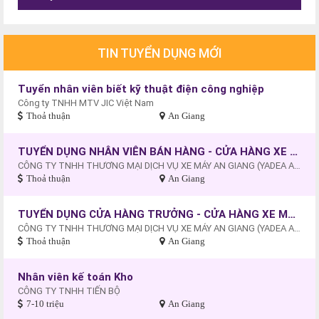
TIN TUYỂN DỤNG MỚI
Tuyển nhân viên biết kỹ thuật điện công nghiệp
Công ty TNHH MTV JIC Việt Nam
Thoả thuận
An Giang
TUYỂN DỤNG NHÂN VIÊN BÁN HÀNG - CỬA HÀNG XE MÁY - XE ĐIỆN AN HÒA , AN GIANG
CÔNG TY TNHH THƯƠNG MẠI DỊCH VỤ XE MÁY AN GIANG (YADEA AN HÒA - AN GIANG).
Thoả thuận
An Giang
TUYỂN DỤNG CỬA HÀNG TRƯỞNG - CỬA HÀNG XE MÁY - XE ĐIỆN AN HÒA, AN GIANG
CÔNG TY TNHH THƯƠNG MẠI DỊCH VỤ XE MÁY AN GIANG (YADEA AN HÒA - AN GIANG).
Thoả thuận
An Giang
Nhân viên kế toán Kho
CÔNG TY TNHH TIẾN BỘ
7-10 triệu
An Giang