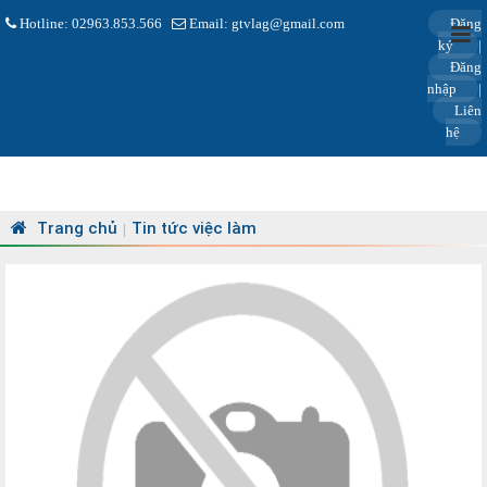
Hotline: 02963.853.566
Email: gtvlag@gmail.com
Đăng
ký
|
Đăng
nhập
|
Liên
hệ
Trang chủ
Tin tức việc làm
|