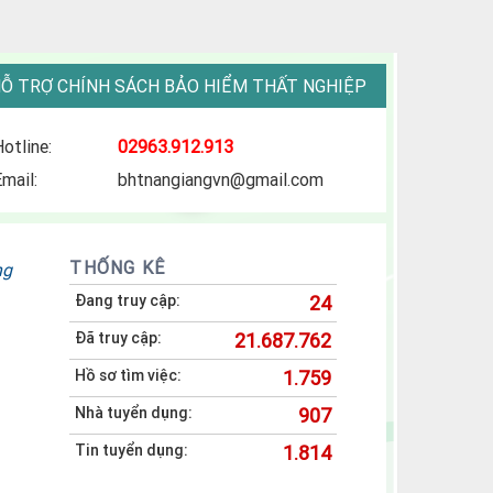
Ỗ TRỢ CHÍNH SÁCH BẢO HIỂM THẤT NGHIỆP
Hotline:
02963.912.913
Email:
bhtnangiangvn@gmail.com
THỐNG KÊ
ng
Đang truy cập:
24
Đã truy cập:
21.687.762
Hồ sơ tìm việc:
1.759
Nhà tuyển dụng:
907
Tin tuyển dụng:
1.814