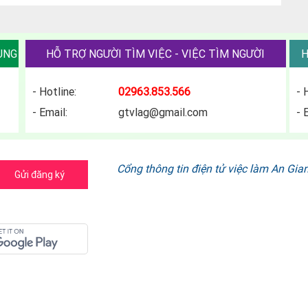
ỤNG
HỖ TRỢ NGƯỜI TÌM VIỆC - VIỆC TÌM NGƯỜI
H
- Hotline:
02963.853.566
- 
- Email:
gtvlag@gmail.com
- 
Cổng thông tin điện tử việc làm An Gia
Gửi đăng ký