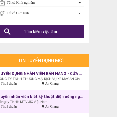
Tất cả Kinh nghiệm
Tất cả Giới tính
TIN TUYỂN DỤNG MỚI
TUYỂN DỤNG NHÂN VIÊN BÁN HÀNG - CỬA HÀNG XE MÁY - XE ĐIỆN AN HÒA , AN GIANG
CÔNG TY TNHH THƯƠNG MẠI DỊCH VỤ XE MÁY AN GIANG (YADEA AN HÒA - AN GIANG).
Thoả thuận
An Giang
Tuyển nhân viên biết kỹ thuật điện công nghiệp
ông ty TNHH MTV JIC Việt Nam
Thoả thuận
An Giang