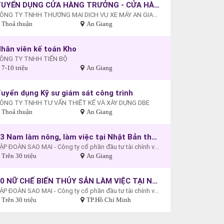
TUYỂN DỤNG CỬA HÀNG TRƯỞNG - CỬA HÀNG XE MÁY - XE ĐIỆN AN HÒA, AN GIANG
CÔNG TY TNHH THƯƠNG MẠI DỊCH VỤ XE MÁY AN GIANG (YADEA AN HÒA - AN GIANG).
Thoả thuận
An Giang
hân viên kế toán Kho
ÔNG TY TNHH TIẾN BỘ
7-10 triệu
An Giang
uyển dụng Kỹ sư giám sát công trình
ÔNG TY TNHH TƯ VẤN THIẾT KẾ VÀ XÂY DỰNG DBE
Thoả thuận
An Giang
03 Nam làm nông, làm việc tại Nhật Bản thu nhập 35 triệu đồng/tháng
TẬP ĐOÀN SAO MAI - Công ty cổ phần đầu tư tài chính và truyền thông quốc tế (MIF)
Trên 30 triệu
An Giang
50 NỮ CHẾ BIẾN THỦY SẢN LÀM VIỆC TẠI NHẬT BẢN THU NHẬP 40.000.000 đồng/tháng
TẬP ĐOÀN SAO MAI - Công ty cổ phần đầu tư tài chính và truyền thông quốc tế (MIF)
Trên 30 triệu
TP.Hồ Chí Minh