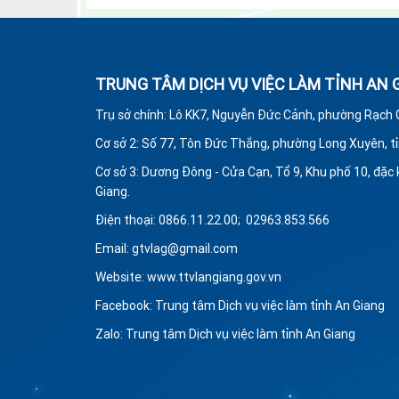
TRUNG TÂM DỊCH VỤ VIỆC LÀM TỈNH AN 
Trụ sở chính: Lô KK7, Nguyễn Đức Cảnh, phường Rạch Gi
Cơ sở 2: Số 77, Tôn Đức Thắng, phường Long Xuyên
,
t
Cơ sở 3: Dương Đông - Cửa Cạn, Tổ 9, Khu phố 10, đặc 
Giang.
Điện thoại: 0866.11.22.00; 02963.853.566
Email: gtvlag@gmail.com
Website: www.ttvlangiang.gov.vn
Facebook: Trung tâm Dịch vụ việc làm tỉnh An Giang
Zalo: Trung tâm Dịch vụ việc làm tỉnh An Giang