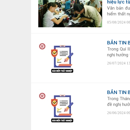
hiệu lực 
Văn bản đư
hiểm thất ng
05/08/2024 0
BẢN TIN 
Trong Quí I
nghị hưởng t
26/07/2024 1
BẢN TIN 
Trong Tháng
đề nghị hưởn
26/06/2024 0