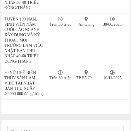
NHẬP 30-40 TRIỆU
ĐỒNG/THÁNG
TUYỂN 100 NAM,
SINH VIÊN NĂM
Trên 30 triệu
An Giang
30/06/2025
CUỐI CÁC NGÀNH
XÂY DỰNG VÀ KỸ
THUẬT MÔI
TRƯỜNG LÀM VIỆC
NHẬT BẢN THU
NHẬP 40-60 TRIỆU
ĐỒNG/THÁNG
50 NỮ CHẾ BIẾN
THỦY SẢN LÀM
Trên 30 triệu
TP.Hồ Chí Minh
10/11/2025
VIỆC TẠI NHẬT
BẢN THU NHẬP
40.000.000 đồng/tháng