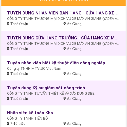
TUYỂN DỤNG NHÂN VIÊN BÁN HÀNG - CỬA HÀNG XE MÁY - XE ĐIỆN AN HÒA , AN GIANG
CÔNG TY TNHH THƯƠNG MẠI DỊCH VỤ XE MÁY AN GIANG (YADEA AN HÒA - AN GIANG).
Thoả thuận
An Giang
TUYỂN DỤNG CỬA HÀNG TRƯỞNG - CỬA HÀNG XE MÁY - XE ĐIỆN AN HÒA, AN GIANG
CÔNG TY TNHH THƯƠNG MẠI DỊCH VỤ XE MÁY AN GIANG (YADEA AN HÒA - AN GIANG).
Thoả thuận
An Giang
Tuyển nhân viên biết kỹ thuật điện công nghiệp
Công ty TNHH MTV JIC Việt Nam
Thoả thuận
An Giang
Tuyển dụng Kỹ sư giám sát công trình
CÔNG TY TNHH TƯ VẤN THIẾT KẾ VÀ XÂY DỰNG DBE
Thoả thuận
An Giang
Nhân viên kế toán Kho
CÔNG TY TNHH TIẾN BỘ
7-10 triệu
An Giang