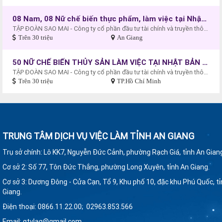
08 Nam, 08 Nữ chế biến thực phẩm, làm việc tại Nhật Bản thu nhập 35 triệu đồng/tháng
TẬP ĐOÀN SAO MAI - Công ty cổ phần đầu tư tài chính và truyền thông quốc tế (MIF)
Trên 30 triệu
An Giang
50 NỮ CHẾ BIẾN THỦY SẢN LÀM VIỆC TẠI NHẬT BẢN THU NHẬP 40.000.000 đồng/tháng
TẬP ĐOÀN SAO MAI - Công ty cổ phần đầu tư tài chính và truyền thông quốc tế (MIF)
Trên 30 triệu
TP.Hồ Chí Minh
TRUNG TÂM DỊCH VỤ VIỆC LÀM TỈNH AN GIANG
Trụ sở chính: Lô KK7, Nguyễn Đức Cảnh, phường Rạch Giá, tỉnh An Gian
Cơ sở 2: Số 77, Tôn Đức Thắng, phường Long Xuyên
,
tỉnh An Giang.
Cơ sở 3: Dương Đông - Cửa Cạn, Tổ 9, Khu phố 10, đặc khu Phú Quốc, t
Giang.
Điện thoại: 0866.11.22.00; 02963.853.566
Email: gtvlag@gmail.com