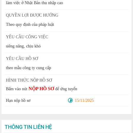
làm việc ở Nhật Bản thu nhập cao
QUYỀN LỢI ĐƯỢC HƯỞNG
Theo quy định của pháp luật
YÊU CẦU CÔNG VIỆC
siêng năng, chịu khó
YÊU CẦU HỒ SƠ
theo mẫu công ty cung cấp
HÌNH THỨC NỘP HỒ SƠ
NỘP HỒ SƠ
Bấm vào nút
để ứng tuyển
Hạn nộp hồ sơ
15/11/2025
THÔNG TIN LIÊN HỆ