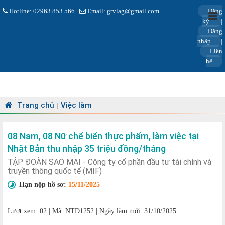
Hotline: 02963.853.566
Email: gtvlag@gmail.com
Đăng
ký
|
Đăng
nhập
|
Liên
hệ
Trang chủ
Việc làm
|
08 Nam, 08 Nữ chế biến thực phẩm, làm việc tại
Nhật Bản thu nhập 35 triệu đồng/tháng
TẬP ĐOÀN SAO MAI - Công ty cổ phần đầu tư tài chính và
truyền thông quốc tế (MIF)
Hạn nộp hồ sơ:
15/11/2025
Lượt xem: 02
|
Mã: NTD1252
|
Ngày làm mới: 31/10/2025