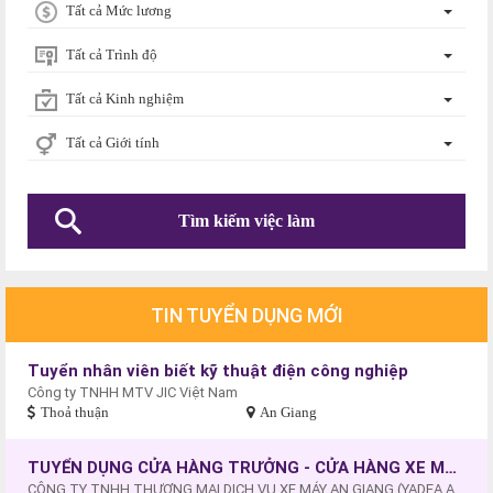
Tất cả Mức lương
Tất cả Trình độ
Tất cả Kinh nghiệm
Tất cả Giới tính
TIN TUYỂN DỤNG MỚI
Tuyển nhân viên biết kỹ thuật điện công nghiệp
Công ty TNHH MTV JIC Việt Nam
Thoả thuận
An Giang
TUYỂN DỤNG CỬA HÀNG TRƯỞNG - CỬA HÀNG XE MÁY - XE ĐIỆN AN HÒA, AN GIANG
CÔNG TY TNHH THƯƠNG MẠI DỊCH VỤ XE MÁY AN GIANG (YADEA AN HÒA - AN GIANG).