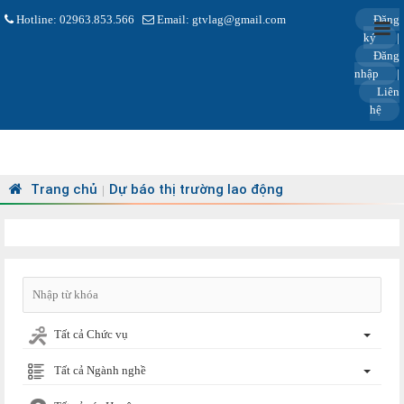
Hotline: 02963.853.566
Email: gtvlag@gmail.com
Đăng
ký
|
Đăng
nhập
|
Liên
hệ
Trang chủ
Dự báo thị trường lao động
|
Tất cả Chức vụ
Tất cả Ngành nghề