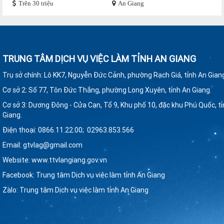
Trên 30 triệu
An Giang
TRUNG TÂM DỊCH VỤ VIỆC LÀM TỈNH AN GIANG
Trụ sở chính: Lô KK7, Nguyễn Đức Cảnh, phường Rạch Giá, tỉnh An Gian
Cơ sở 2: Số 77, Tôn Đức Thắng, phường Long Xuyên
,
tỉnh An Giang.
Cơ sở 3: Dương Đông - Cửa Cạn, Tổ 9, Khu phố 10, đặc khu Phú Quốc, t
Giang.
Điện thoại: 0866.11.22.00; 02963.853.566
Email: gtvlag@gmail.com
Website: www.ttvlangiang.gov.vn
Facebook: Trung tâm Dịch vụ việc làm tỉnh An Giang
Zalo: Trung tâm Dịch vụ việc làm tỉnh An Giang