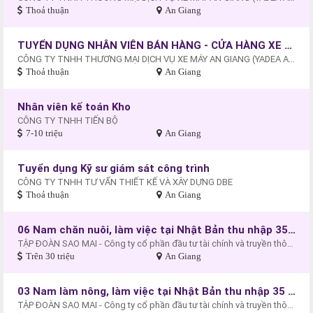
Thoả thuận
An Giang
TUYỂN DỤNG NHÂN VIÊN BÁN HÀNG - CỬA HÀNG XE MÁY - XE ĐIỆN AN HÒA , AN GIANG
CÔNG TY TNHH THƯƠNG MẠI DỊCH VỤ XE MÁY AN GIANG (YADEA AN HÒA - AN GIANG).
Thoả thuận
An Giang
Nhân viên kế toán Kho
CÔNG TY TNHH TIẾN BỘ
7-10 triệu
An Giang
Tuyển dụng Kỹ sư giám sát công trình
CÔNG TY TNHH TƯ VẤN THIẾT KẾ VÀ XÂY DỰNG DBE
Thoả thuận
An Giang
06 Nam chăn nuôi, làm việc tại Nhật Bản thu nhập 35 triệu đồng/tháng
TẬP ĐOÀN SAO MAI - Công ty cổ phần đầu tư tài chính và truyền thông quốc tế (MIF)
Trên 30 triệu
An Giang
03 Nam làm nông, làm việc tại Nhật Bản thu nhập 35 triệu đồng/tháng
TẬP ĐOÀN SAO MAI - Công ty cổ phần đầu tư tài chính và truyền thông quốc tế (MIF)